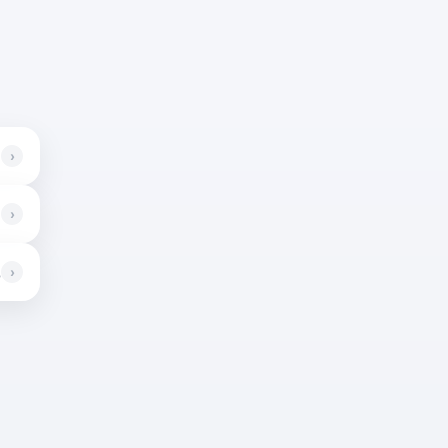
1
›
2
›
3
›