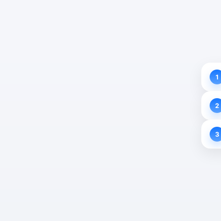
1
2
3